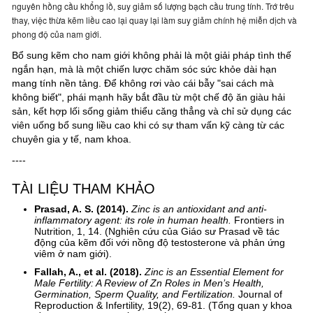
nguyên hồng cầu khổng lồ, suy giảm số lượng bạch cầu trung tính. Trớ trêu 
thay, việc thừa kẽm liều cao lại quay lại làm suy giảm chính hệ miễn dịch và 
phong độ của nam giới.
Bổ sung kẽm cho nam giới không phải là một giải pháp tình thế
ngắn hạn, mà là một chiến lược chăm sóc sức khỏe dài hạn
mang tính nền tảng. Để không rơi vào cái bẫy "sai cách mà
không biết", phái mạnh hãy bắt đầu từ một chế độ ăn giàu hải
sản, kết hợp lối sống giảm thiểu căng thẳng và chỉ sử dụng các
viên uống bổ sung liều cao khi có sự tham vấn kỹ càng từ các
chuyên gia y tế, nam khoa.
----
TÀI LIỆU THAM KHẢO
Prasad, A. S. (2014).
Zinc is an antioxidant and anti-
inflammatory agent: its role in human health.
Frontiers in
Nutrition, 1, 14. (Nghiên cứu của Giáo sư Prasad về tác
động của kẽm đối với nồng độ testosterone và phản ứng
viêm ở nam giới).
Fallah, A., et al. (2018).
Zinc is an Essential Element for
Male Fertility: A Review of Zn Roles in Men’s Health,
Germination, Sperm Quality, and Fertilization.
Journal of
Reproduction & Infertility, 19(2), 69-81. (Tổng quan y khoa