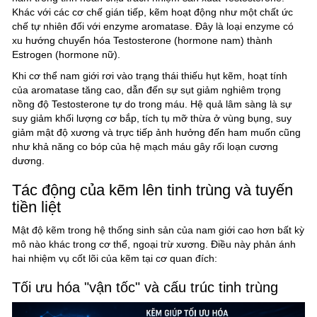
Khác với các cơ chế gián tiếp, kẽm hoạt động như một chất ức
chế tự nhiên đối với enzyme aromatase. Đây là loại enzyme có
xu hướng chuyển hóa Testosterone (hormone nam) thành
Estrogen (hormone nữ).
Khi cơ thể nam giới rơi vào trạng thái thiếu hụt kẽm, hoạt tính
của aromatase tăng cao, dẫn đến sự sụt giảm nghiêm trọng
nồng độ Testosterone tự do trong máu. Hệ quả lâm sàng là sự
suy giảm khối lượng cơ bắp, tích tụ mỡ thừa ở vùng bụng, suy
giảm mật độ xương và trực tiếp ảnh hưởng đến ham muốn cũng
như khả năng co bóp của hệ mạch máu gây rối loạn cương
dương.
Tác động của kẽm lên tinh trùng và tuyến
tiền liệt
Mật độ kẽm trong hệ thống sinh sản của nam giới cao hơn bất kỳ
mô nào khác trong cơ thể, ngoại trừ xương. Điều này phản ánh
hai nhiệm vụ cốt lõi của kẽm tại cơ quan đích:
Tối ưu hóa "vận tốc" và cấu trúc tinh trùng