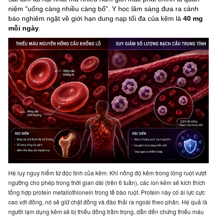
niệm "uống càng nhiều càng bổ". Y học lâm sàng đưa ra cảnh
báo nghiêm ngặt về giới hạn dung nạp tối đa của kẽm là
40 mg
mỗi ngày
.
Hệ lụy nguy hiểm từ độc tính của kẽm: Khi nồng độ kẽm trong lòng ruột vượt 
ngưỡng cho phép trong thời gian dài (trên 6 tuần), các ion kẽm sẽ kích thích 
tổng hợp protein metallothionein trong tế bào ruột. Protein này có ái lực cực 
cao với đồng, nó sẽ giữ chặt đồng và đào thải ra ngoài theo phân. Hệ quả là 
người lạm dụng kẽm sẽ bị thiếu đồng trầm trọng, dẫn đến chứng thiếu máu 