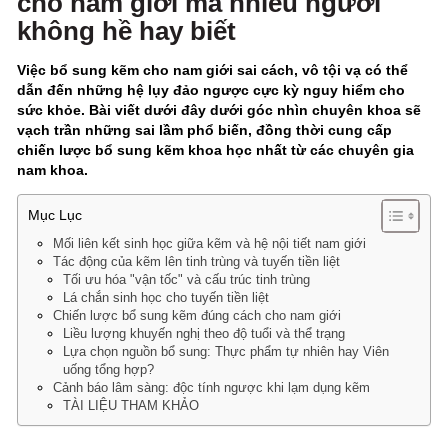
cho nam giới mà nhiều người
không hề hay biết
Việc bổ sung kẽm cho nam giới sai cách, vô tội vạ có thể
dẫn đến những hệ lụy đảo ngược cực kỳ nguy hiểm cho
sức khỏe. Bài viết dưới đây dưới góc nhìn chuyên khoa sẽ
vạch trần những sai lầm phổ biến, đồng thời cung cấp
chiến lược bổ sung kẽm khoa học nhất từ các chuyên gia
nam khoa.
Mục Lục
Mối liên kết sinh học giữa kẽm và hệ nội tiết nam giới
Tác động của kẽm lên tinh trùng và tuyến tiền liệt
Tối ưu hóa "vận tốc" và cấu trúc tinh trùng
Lá chắn sinh học cho tuyến tiền liệt
Chiến lược bổ sung kẽm đúng cách cho nam giới
Liều lượng khuyến nghị theo độ tuổi và thể trạng
Lựa chọn nguồn bổ sung: Thực phẩm tự nhiên hay Viên
uống tổng hợp?
Cảnh báo lâm sàng: độc tính ngược khi lạm dụng kẽm
TÀI LIỆU THAM KHẢO