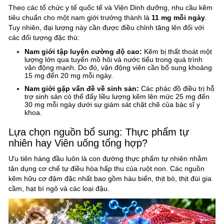
Theo các tổ chức y tế quốc tế và Viện Dinh dưỡng, nhu cầu kẽm
tiêu chuẩn cho một nam giới trưởng thành là
11 mg mỗi ngày
.
Tuy nhiên, đại lượng này cần được điều chỉnh tăng lên đối với
các đối tượng đặc thù:
Nam giới tập luyện cường độ cao:
Kẽm bị thất thoát một
lượng lớn qua tuyến mồ hôi và nước tiểu trong quá trình
vận động mạnh. Do đó, vận động viên cần bổ sung khoảng
15 mg đến 20 mg mỗi ngày.
Nam giới gặp vấn đề về sinh sản:
Các phác đồ điều trị hỗ
trợ sinh sản có thể đẩy liều lượng kẽm lên mức 25 mg đến
30 mg mỗi ngày dưới sự giám sát chặt chẽ của bác sĩ y
khoa.
Lựa chọn nguồn bổ sung: Thực phẩm tự
nhiên hay Viên uống tổng hợp?
Ưu tiên hàng đầu luôn là con đường thực phẩm tự nhiên nhằm
tận dụng cơ chế tự điều hòa hấp thu của ruột non. Các nguồn
kẽm hữu cơ đậm đặc nhất bao gồm hàu biển, thịt bò, thịt đùi gia
cầm, hạt bí ngô và các loại đậu.