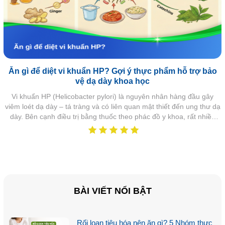
Ăn gì để diệt vi khuẩn HP? Gợi ý thực phẩm hỗ trợ bảo
vệ dạ dày khoa học
Vi khuẩn HP (Helicobacter pylori) là nguyên nhân hàng đầu gây
viêm loét dạ dày – tá tràng và có liên quan mật thiết đến ung thư dạ
dày. Bên cạnh điều trị bằng thuốc theo phác đồ y khoa, rất nhiều
người bệnh quan tâm đến vấn đề ăn gì để diệt vi khuẩn HP, liệu chế
độ ăn uống có giúp giảm HP, hỗ trợ điều trị và hạn chế tái nhiễm hay
không. Trên thực tế, không có thực phẩm nào thay thế hoàn toàn
thuốc điều trị HP, nhưng một số loại thực phẩm đã được…
BÀI VIẾT NỔI BẬT
Rối loạn tiêu hóa nên ăn gì? 5 Nhóm thực