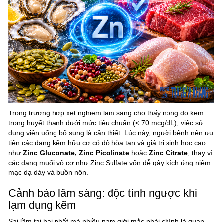
Trong trường hợp xét nghiệm lâm sàng cho thấy nồng độ kẽm
trong huyết thanh dưới mức tiêu chuẩn (< 70 mcg/dL), việc sử
dụng viên uống bổ sung là cần thiết. Lúc này, người bệnh nên ưu
tiên các dạng kẽm hữu cơ có độ hòa tan và giá trị sinh học cao
như
Zinc Gluconate, Zinc Picolinate
hoặc
Zinc Citrate
, thay vì
các dạng muối vô cơ như Zinc Sulfate vốn dễ gây kích ứng niêm
mạc dạ dày và buồn nôn.
Cảnh báo lâm sàng: độc tính ngược khi
lạm dụng kẽm
Sai lầm tai hại nhất mà nhiều nam giới mắc phải chính là quan