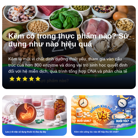
Kẽm có trong thực phẩm nào? Sử
dụng như nào hiệu quả
Kẽm là một vi chất dinh dưỡng thiết yếu, tham gia vào cấu
trúc của hơn 300 enzyme và đóng vai trò sinh học quyết định
đối với hệ miễn dịch, quá trình tổng hợp DNA và phân chia tế
bào. Do cơ thể con người không có hệ thống lưu trữ kẽm
chuyên biệt, việc bổ sung vi chất này qua chế độ ăn uống
hàng ngày là bắt buộc.