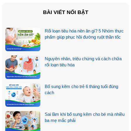
đại quan tâm nhờ những tác
động tiềm năng đối với sức khỏe
BÀI VIẾT NỔI BẬT
đường tiêu hóa, đặc biệt là trong
điều trị các bệnh lý liên quan đến
dạ dày. Chủ đề cam thảo chữa
Rối loạn tiêu hóa nên ăn gì? 5 Nhóm thực
dạ dày hiện đang thu hút sự
phẩm giúp phục hồi đường ruột thần tốc
quan tâm bởi…
Nguyên nhân, triệu chứng và cách chữa
rối loạn tiêu hóa
Bổ sung kẽm cho trẻ 6 tháng tuổi đúng
cách
Sai lầm khi bổ sung kẽm cho bé mà nhiều
ba mẹ mắc phải