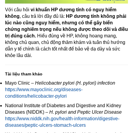
Với câu hỏi
vi khuẩn HP dương tính có nguy hiểm
không
, câu trả lời đầy đủ là:
HP dương tính không phải
lúc nào cũng nguy hiểm, nhưng có thể gây biến
chứng nghiêm trọng nếu không được theo dõi và điều
trị đúng cách.
Hiểu đúng về HP, không hoang mang,
không chủ quan, chủ động thăm khám và tuân thủ hướng
dẫn y tế chính là cách tốt nhất để bảo vệ dạ dày và sức
khỏe lâu dài.
Tài liệu tham khảo
Mayo Clinic –
Helicobacter pylori (H. pylori) infection
https://www.mayoclinic.org/diseases-
conditions/helicobacter-pylori
National Institute of Diabetes and Digestive and Kidney
Diseases (NIDDK) –
H. pylori and Peptic Ulcer Disease
https://www.niddk.nih.gov/health-information/digestive-
diseases/peptic-ulcers-stomach-ulcers