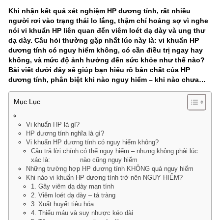
Khi nhận kết quả xét nghiệm HP dương tính, rất nhiều
người rơi vào trạng thái lo lắng, thậm chí hoảng sợ vì nghe
nói vi khuẩn HP liên quan đến viêm loét dạ dày và ung thư
dạ dày. Câu hỏi thường gặp nhất lúc này là: vi khuẩn HP
dương tính có nguy hiểm không, có cần điều trị ngay hay
không, và mức độ ảnh hưởng đến sức khỏe như thế nào?
Bài viết dưới đây sẽ giúp bạn hiểu rõ bản chất của HP
dương tính, phân biệt khi nào nguy hiểm – khi nào chưa…
Mục Lục
Vi khuẩn HP là gì?
HP dương tính nghĩa là gì?
Vi khuẩn HP dương tính có nguy hiểm không?
Câu trả lời chính
có thể nguy hiểm – nhưng không phải lúc
xác là:
nào cũng nguy hiểm
Những trường hợp HP dương tính KHÔNG quá nguy hiểm
Khi nào vi khuẩn HP dương tính trở nên NGUY HIỂM?
1. Gây viêm dạ dày mạn tính
2. Viêm loét dạ dày – tá tràng
3. Xuất huyết tiêu hóa
4. Thiếu máu và suy nhược kéo dài