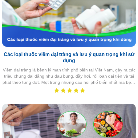
Các loại thuốc viêm đại tràng và lưu ý quan trọng khi sử
dụng
Viêm đại tràng là bệnh lý mạn tính phổ biến tại Việt Nam, gây ra các
triệu chứng dai dẳng như đau bụng, đầy hơi, rối loạn đại tiện và tái
phát theo từng đợt. Một trong những câu hỏi phổ biến nhất mà bệnh
nhân đặt ra là: thuốc viêm đại tràng nào hiệu quả, có nên tự mua
thuốc điều trị hay cần theo dõi y khoa? Việc lựa chọn thuốc đúng
không chỉ giúp giảm triệu chứng nhanh mà còn ngăn chặn biến
chứng và hạn chế tái phát về lâu dài.