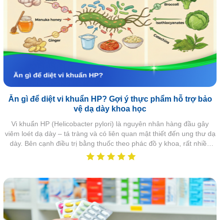
Ăn gì để diệt vi khuẩn HP? Gợi ý thực phẩm hỗ trợ bảo
vệ dạ dày khoa học
Vi khuẩn HP (Helicobacter pylori) là nguyên nhân hàng đầu gây
viêm loét dạ dày – tá tràng và có liên quan mật thiết đến ung thư dạ
dày. Bên cạnh điều trị bằng thuốc theo phác đồ y khoa, rất nhiều
người bệnh quan tâm đến vấn đề ăn gì để diệt vi khuẩn HP, liệu chế
độ ăn uống có giúp giảm HP, hỗ trợ điều trị và hạn chế tái nhiễm hay
không. Trên thực tế, không có thực phẩm nào thay thế hoàn toàn
thuốc điều trị HP, nhưng một số loại thực phẩm đã được…