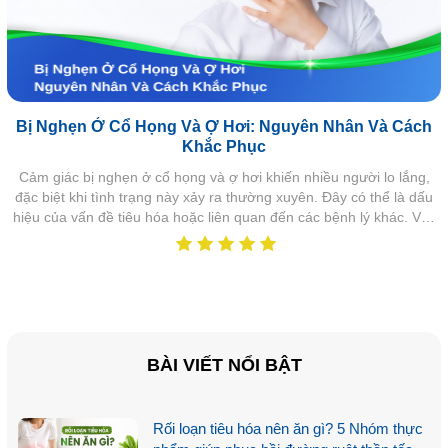
Bị Nghẹn Ở Cổ Họng Và Ợ Hơi: Nguyên Nhân Và Cách
Khắc Phục
Cảm giác bị nghẹn ở cổ họng và ợ hơi khiến nhiều người lo lắng,
đặc biệt khi tình trạng này xảy ra thường xuyên. Đây có thể là dấu
hiệu của vấn đề tiêu hóa hoặc liên quan đến các bệnh lý khác. Vậy
nguyên nhân nào gây ra nghẹn ợ hơi và cách xử lý ra sao?
BÀI VIẾT NỔI BẬT
Rối loạn tiêu hóa nên ăn gì? 5 Nhóm thực